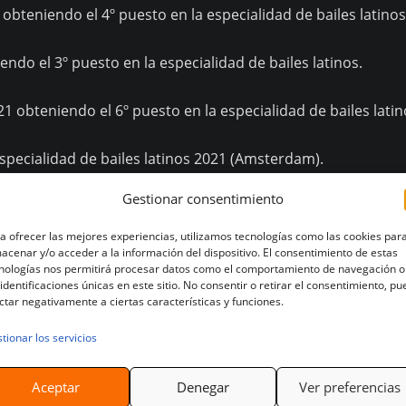
bteniendo el 4º puesto en la especialidad de bailes latinos
endo el 3º puesto en la especialidad de bailes latinos.
1 obteniendo el 6º puesto en la especialidad de bailes latin
especialidad de bailes latinos 2021 (Amsterdam).
Gestionar consentimiento
la especialidad de bailes latinos en la temporada 2021.
a ofrecer las mejores experiencias, utilizamos tecnologías como las cookies par
acenar y/o acceder a la información del dispositivo. El consentimiento de estas
etapa de competición para centrar nuestra energía en la
docen
nologías nos permitirá procesar datos como el comportamiento de navegación o
transmitir este arte a las nuevas generaciones.
 identificaciones únicas en este sitio. No consentir o retirar el consentimiento, p
ctar negativamente a ciertas características y funciones.
tionar los servicios
 en la especialidad de Latinos (Instituto Internacional de Ex
Aceptar
Denegar
Ver preferencias
vo)