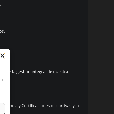
.
os.
a
cia y la gestión integral de nuestra
uede
celencia y Certificaciones deportivas y la