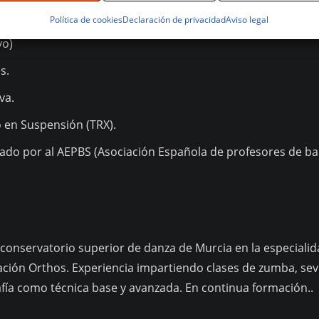
Política de cookies
Declaración de privacidad
Aviso legal
 en la especialidad de Estándar (Instituto Internacional de 
vo)
s.
va.
 en Suspensión (TRX).
alado por al AEPBS (Asociación Española de profesores de bai
el conservatorio superior de danza de Murcia en la especia
ación Orthos. Experiencia impartiendo clases de zumba, sevi
rafía como técnica base y avanzada. En continua formación..