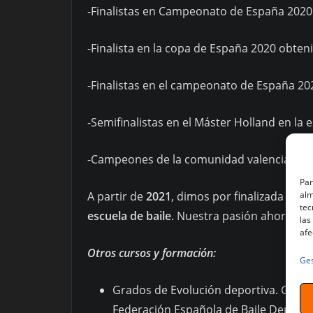
-Finalistas en Campeonato de España 2020 o
-Finalista en la copa de España 2020 obteni
-Finalistas en el campeonato de España 202
-Semifinalistas en el Máster Holland en la 
-Campeones de la comunidad valenciana en 
Par
alm
A partir de
2021
, dimos por finalizada la 
tec
escuela de baile
. Nuestra pasión ahora es 
las
afe
Otros cursos y formación:
Ges
Grados de Evolución deportiva. Grado 6
Federación Española de Baile Deporti