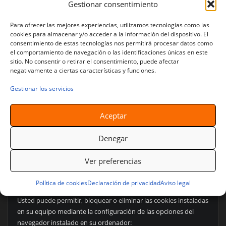
Gestionar consentimiento
2. TIPOS DE COOKIES QUE UTILIZA ESTA WEB
Para ofrecer las mejores experiencias, utilizamos tecnologías como las
cookies para almacenar y/o acceder a la información del dispositivo. El
• Cookies técnicas: Son aquellas que permiten al usuario la
consentimiento de estas tecnologías nos permitirá procesar datos como
navegación a través de la página web y la utilización de las
el comportamiento de navegación o las identificaciones únicas en este
diferentes opciones o servicios que en ella existan.
sitio. No consentir o retirar el consentimiento, puede afectar
negativamente a ciertas características y funciones.
• Cookies de análisis: Son aquellas que, tratadas por nosotros o
Gestionar los servicios
por terceros, nos permiten cuantificar el número de usuarios y
realizar la medición y análisis estadístico de la utilización que
hacen los usuarios del servicio ofertado (ej. Google Analytics).
Aceptar
• Cookies de redes sociales: Se utilizan para que los visitantes
Denegar
puedan interactuar con el contenido de diferentes plataformas
sociales (Facebook, Instagram, etc.).
Ver preferencias
3. DESACTIVACIÓN O ELIMINACIÓN DE COOKIES
Política de cookies
Declaración de privacidad
Aviso legal
Usted puede permitir, bloquear o eliminar las cookies instaladas
en su equipo mediante la configuración de las opciones del
navegador instalado en su ordenador: